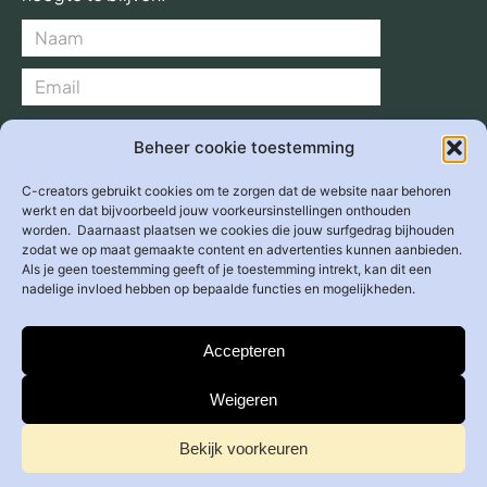
Verzend >
Beheer cookie toestemming
C-creators gebruikt cookies om te zorgen dat de website naar behoren
werkt en dat bijvoorbeeld jouw voorkeursinstellingen onthouden
worden. Daarnaast plaatsen we cookies die jouw surfgedrag bijhouden
Adres
zodat we op maat gemaakte content en advertenties kunnen aanbieden.
Overhoeksplein 2
Als je geen toestemming geeft of je toestemming intrekt, kan dit een
1031 KS
Amsterdam
nadelige invloed hebben op bepaalde functies en mogelijkheden.
E-mail
info@c-creators.org
Accepteren
Weigeren
Bekijk voorkeuren