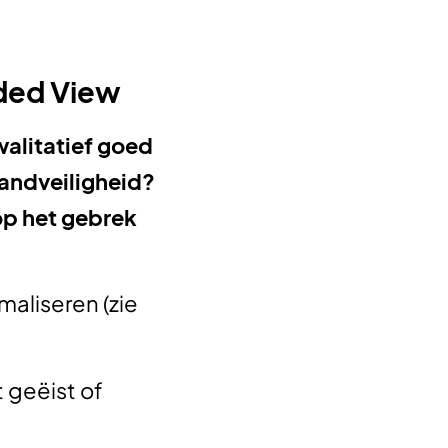
oded View
alitatief goed
randveiligheid?
op het gebrek
aliseren (zie
 geëist of