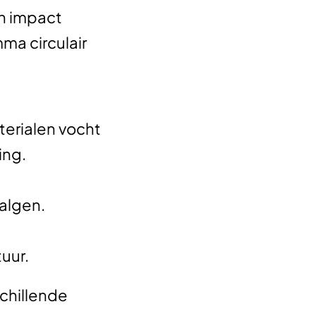
en impact
a circulair
terialen vocht
ing.
 algen.
tuur.
chillende