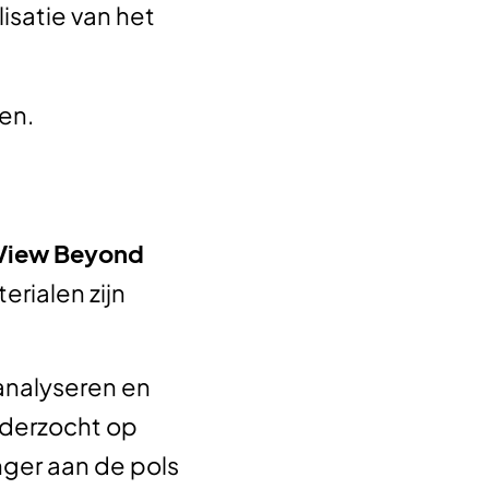
satie van het
zen.
 View Beyond
erialen zijn
analyseren en
nderzocht op
ger aan de pols