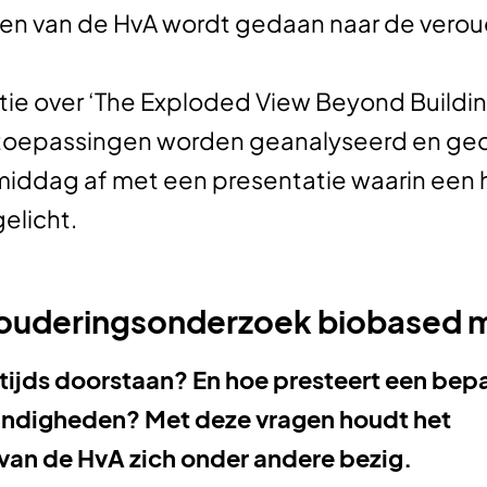
n van de HvA wordt gedaan naar de verou
ie over ‘The Exploded View Beyond Building
/toepassingen worden geanalyseerd en geo
e middag af met een presentatie waarin ee
elicht.
rouderingsonderzoek biobased m
tijds doorstaan? En hoe presteert een bep
andigheden? Met deze vragen houdt het
an de HvA zich onder andere bezig.