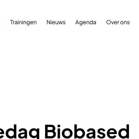
k
Trainingen
Nieuws
Agenda
Over ons
iedag Biobased