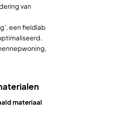
dering van
’, een fieldlab
ptimaliseerd.
n hennepwoning,
aterialen
aald materiaal