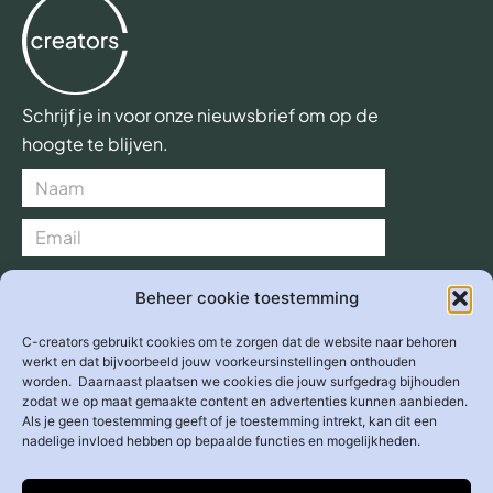
Schrijf je in voor onze nieuwsbrief om op de
hoogte te blijven.
Verzend >
Beheer cookie toestemming
C-creators gebruikt cookies om te zorgen dat de website naar behoren
werkt en dat bijvoorbeeld jouw voorkeursinstellingen onthouden
worden. Daarnaast plaatsen we cookies die jouw surfgedrag bijhouden
Adres
zodat we op maat gemaakte content en advertenties kunnen aanbieden.
Overhoeksplein 2
Als je geen toestemming geeft of je toestemming intrekt, kan dit een
1031 KS
Amsterdam
nadelige invloed hebben op bepaalde functies en mogelijkheden.
E-mail