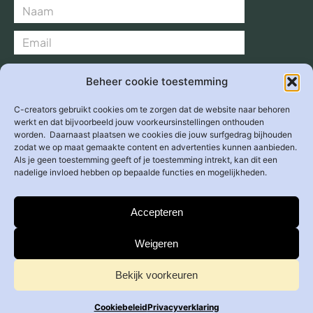
Verzend >
Beheer cookie toestemming
C-creators gebruikt cookies om te zorgen dat de website naar behoren
werkt en dat bijvoorbeeld jouw voorkeursinstellingen onthouden
worden. Daarnaast plaatsen we cookies die jouw surfgedrag bijhouden
Adres
zodat we op maat gemaakte content en advertenties kunnen aanbieden.
Overhoeksplein 2
Als je geen toestemming geeft of je toestemming intrekt, kan dit een
1031 KS
Amsterdam
nadelige invloed hebben op bepaalde functies en mogelijkheden.
E-mail
info@c-creators.org
Accepteren
Weigeren
Bekijk voorkeuren
Privacyverklaring
Cookiebeleid
Privacyverklaring