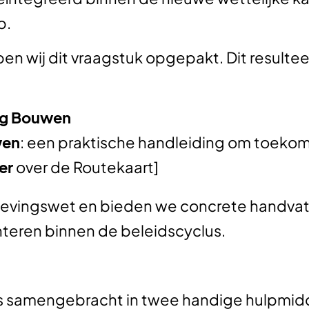
p.
n wij dit vraagstuk opgepakt. Dit resulte
ig Bouwen
wen
: een praktische handleiding om toeko
er
over de Routekaart]
mgevingswet en bieden we concrete handva
eren binnen de beleidscyclus.
es samengebracht in twee handige hulpmid