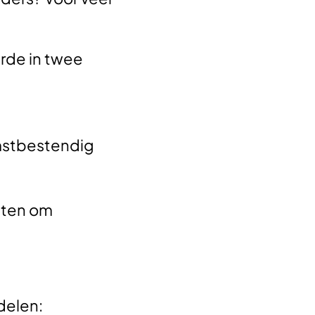
erde in twee
mstbestendig
tten om
delen: