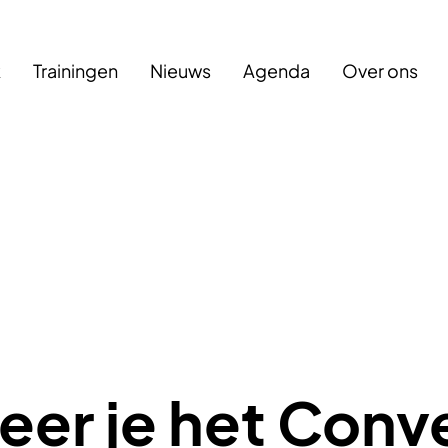
k
Trainingen
Nieuws
Agenda
Over ons
er je het Conv