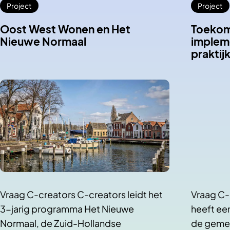
Project
Project
Oost West Wonen en Het
Toekom
Nieuwe Normaal
impleme
praktij
Vraag C-creators C-creators leidt het
Vraag C-
3-jarig programma Het Nieuwe
heeft ee
Normaal, de Zuid-Hollandse
de gemee