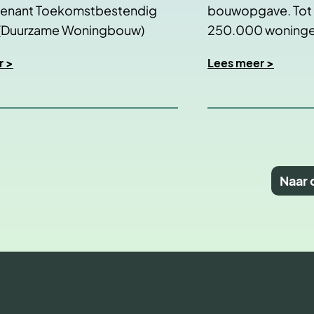
venant Toekomstbestendig
bouwopgave. Tot 
(Duurzame Woningbouw)
250.000 woninge
kend. We…
gerenoveerd…
r >
Lees meer >
Naar 