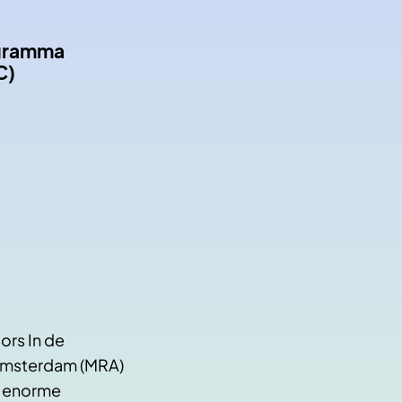
ogramma
C)
ors In de
Amsterdam (MRA)
n enorme