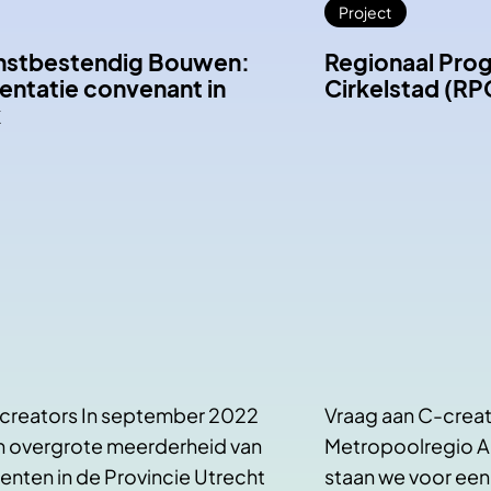
Project
stbestendig Bouwen:
Regionaal Pr
ntatie convenant in
Cirkelstad (RP
k
creators In september 2022
Vraag aan C-creat
n overgrote meerderheid van
Metropoolregio 
nten in de Provincie Utrecht
staan we voor ee