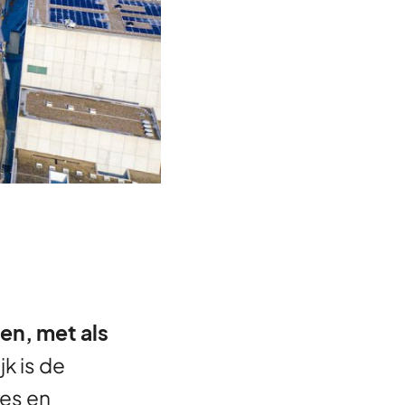
en, met als
jk is de
es en