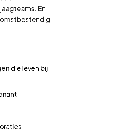
njaagteams. En
ekomstbestendig
en die leven bij
:
venant
oraties