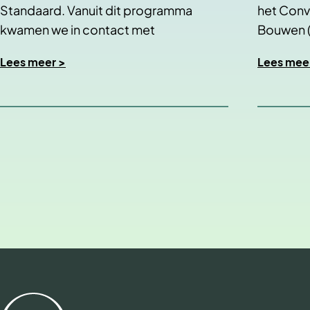
Standaard. Vanuit dit programma
het Con
kwamen we in contact met
Bouwen 
woningcorporatie Oost West…
onderte
Lees meer >
Lees mee