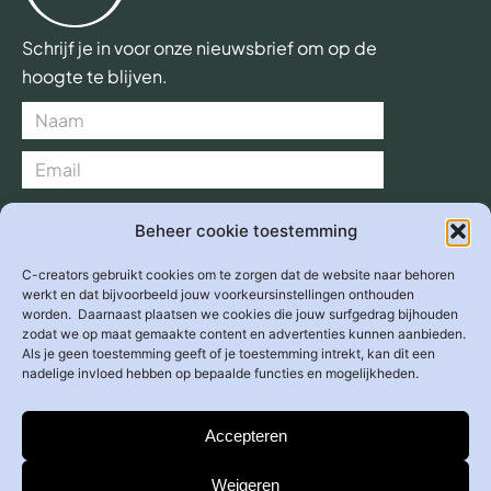
Schrijf je in voor onze nieuwsbrief om op de
hoogte te blijven.
Verzend >
Beheer cookie toestemming
C-creators gebruikt cookies om te zorgen dat de website naar behoren
werkt en dat bijvoorbeeld jouw voorkeursinstellingen onthouden
worden. Daarnaast plaatsen we cookies die jouw surfgedrag bijhouden
Adres
zodat we op maat gemaakte content en advertenties kunnen aanbieden.
Overhoeksplein 2
Als je geen toestemming geeft of je toestemming intrekt, kan dit een
1031 KS
Amsterdam
nadelige invloed hebben op bepaalde functies en mogelijkheden.
E-mail
info@c-creators.org
Accepteren
Weigeren