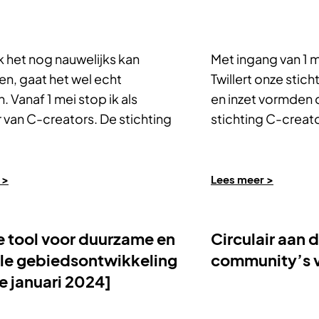
k het nog nauwelijks kan
Met ingang van 1 m
en, gaat het wel echt
Twillert onze sticht
 Vanaf 1 mei stop ik als
en inzet vormden d
 van C-creators. De stichting
stichting C-creat
 >
Lees meer >
e tool voor duurzame en
Circulair aan d
ale gebiedsontwikkeling
community’s 
e januari 2024]