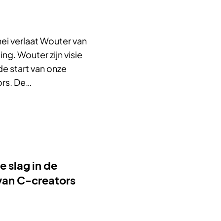
ei verlaat Wouter van
ing. Wouter zijn visie
e start van onze
ors. De…
e slag in de
van C-creators