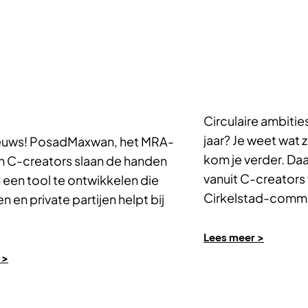
Circulaire ambitie
jaar? Je weet wat
euws! PosadMaxwan, het MRA-
kom je verder. Da
n C-creators slaan de handen
vanuit C-creators
 een tool te ontwikkelen die
Cirkelstad-commu
 en private partijen helpt bij
gelijkgestemden
Lees meer >
 >