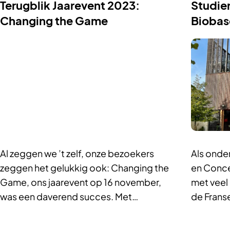
Terugblik Jaarevent 2023:
Studier
Changing the Game
Bioba
Al zeggen we ’t zelf, onze bezoekers
Als onder
zeggen het gelukkig ook: Changing the
en Conc
Game, ons jaarevent op 16 november,
met veel
was een daverend succes. Met…
de Frans