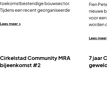
toekomstbestendige bouwsector.
Fien Pet
Tijdens een recent georganiseerde
nieuwe be
sessie stond het Convenant
voor een
Toekomstbestendig
Lees meer >
worden 
Bouwen centraal….
Lees meer
Cirkelstad Community MRA
7 jaar 
bijeenkomst #2
geweld